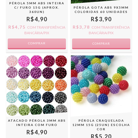
PÉROLA 5MM ABS INTEIRA
C/ FURO 15G (APROX.
PÉROLA GOTA ABS 9X5MM
360UN)
COLORIDAS 60 UNIDADES
R$4,90
R$3,90
R$4,75
R$3,78
COM
TRANSFERÊNCIA
COM
TRANSFERÊNCIA
BANCÁRIA/PIX
BANCÁRIA/PIX
COMPRAR
ATACADO PÉROLA 3MM ABS
PÉROLA CRAQUELADA
INTEIRA COM FURO
12MM 15G (25UN) ESCOLHA
COR
R$4,90
R$5,20