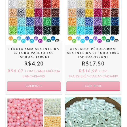
PÉROLA 6MM ABS INTEIRA
ATACADO: PÉROLA 8MM
C/ FURO VAREJO 15G
ABS INTEIRA C/ FURO 100G
(APROX. 150UN)
(APROX.400UN)
R$4,20
R$17,50
R$4,07
R$16,98
COM
TRANSFERÊNCIA
COM
BANCÁRIA/PIX
TRANSFERÊNCIA BANCÁRIA/PIX
COMPRAR
COMPRAR