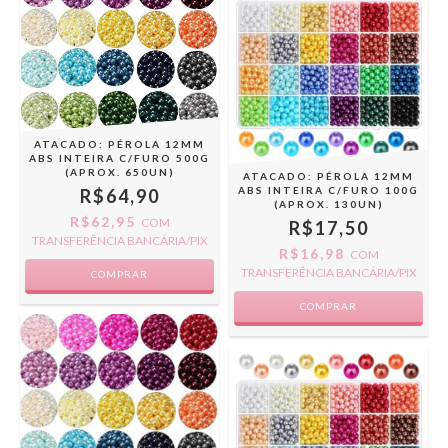
ATACADO: PÉROLA 12MM
ABS INTEIRA C/FURO 500G
(APROX. 650UN)
ATACADO: PÉROLA 12MM
ABS INTEIRA C/FURO 100G
R$64,90
(APROX. 130UN)
R$62,95
COM
R$17,50
TRANSFERÊNCIA BANCÁRIA/PIX
R$16,98
COM
TRANSFERÊNCIA BANCÁRIA/PIX
COMPRAR
COMPRAR