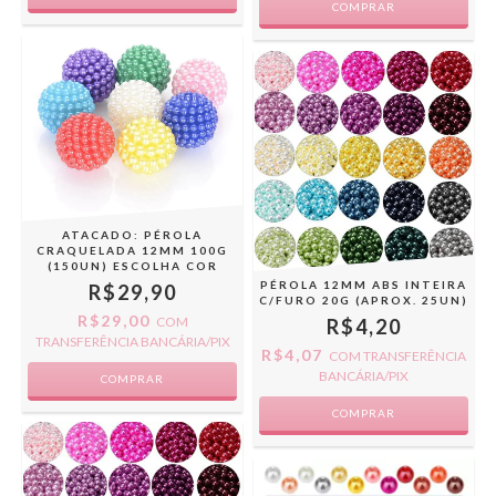
COMPRAR
ATACADO: PÉROLA
CRAQUELADA 12MM 100G
(150UN) ESCOLHA COR
PÉROLA 12MM ABS INTEIRA
R$29,90
C/FURO 20G (APROX. 25UN)
R$29,00
COM
R$4,20
TRANSFERÊNCIA BANCÁRIA/PIX
R$4,07
COM
TRANSFERÊNCIA
BANCÁRIA/PIX
COMPRAR
COMPRAR