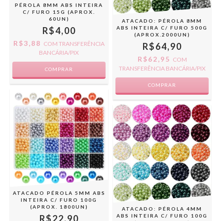
PÉROLA 8MM ABS INTEIRA
C/ FURO 15G (APROX.
60UN)
ATACADO: PÉROLA 8MM
ABS INTEIRA C/ FURO 500G
R$4,00
(APROX.2000UN)
R$3,88
COM
TRANSFERÊNCIA
R$64,90
BANCÁRIA/PIX
R$62,95
COM
TRANSFERÊNCIA BANCÁRIA/PIX
COMPRAR
COMPRAR
ATACADO PÉROLA 5MM ABS
INTEIRA C/ FURO 100G
(APROX. 1800UN)
ATACADO: PÉROLA 4MM
ABS INTEIRA C/ FURO 100G
R$22,90