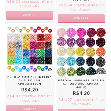
R$4,75
COM
TRANSFERÊNCIA
R$5,04
COM
TRANSFERÊNCIA
BANCÁRIA/PIX
BANCÁRIA/PIX
COMPRAR
COMPRAR
PÉROLA 4MM ABS INTEIRA
C/ FURO 10G
PÉROLA 10MM ABS INTEIRA
(APROX.340UN)
C/ FURO 20G (APROX.
40UN)
R$4,20
R$4,20
R$4,07
COM
TRANSFERÊNCIA
R$4,07
COM
TRANSFERÊNCIA
BANCÁRIA/PIX
BANCÁRIA/PIX
COMPRAR