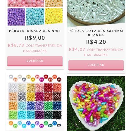
PÉROLA IRISADA ABS Nº08
PÉROLA GOTA ABS 6X14MM
BRANCA
R$9,00
R$4,20
R$8,73
COM
TRANSFERÊNCIA
R$4,07
COM
TRANSFERÊNCIA
BANCÁRIA/PIX
BANCÁRIA/PIX
COMPRAR
COMPRAR