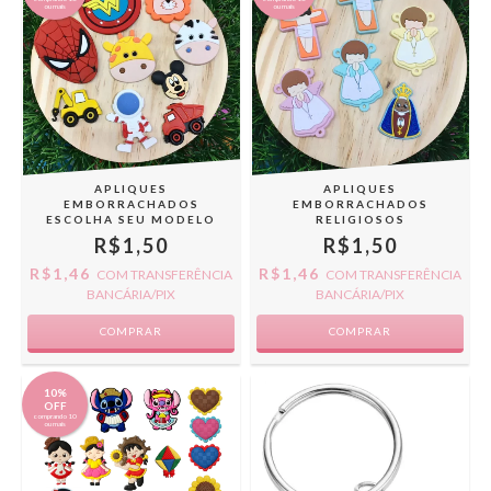
ou mais
ou mais
APLIQUES
APLIQUES
EMBORRACHADOS
EMBORRACHADOS
ESCOLHA SEU MODELO
RELIGIOSOS
R$1,50
R$1,50
R$1,46
R$1,46
COM
TRANSFERÊNCIA
COM
TRANSFERÊNCIA
BANCÁRIA/PIX
BANCÁRIA/PIX
COMPRAR
COMPRAR
10%
OFF
comprando 10
ou mais