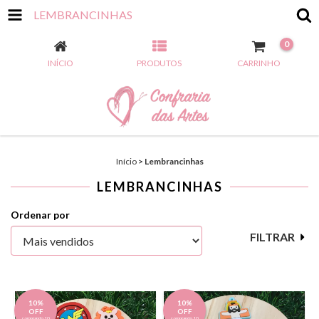
LEMBRANCINHAS
0
INÍCIO
PRODUTOS
CARRINHO
Início
>
Lembrancinhas
LEMBRANCINHAS
Ordenar por
FILTRAR
10%
10%
OFF
OFF
comprando 10
comprando 10