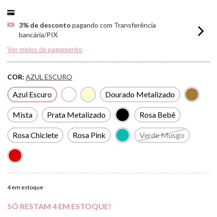
3% de desconto
pagando com Transferência
bancária/PIX
Ver meios de pagamento
COR:
AZUL ESCURO
Azul Escuro
Dourado Metalizado
Mista
Prata Metalizado
Rosa Bebê
Rosa Chiclete
Rosa Pink
Verde Musgo
4
em estoque
SÓ RESTAM
4
EM ESTOQUE!