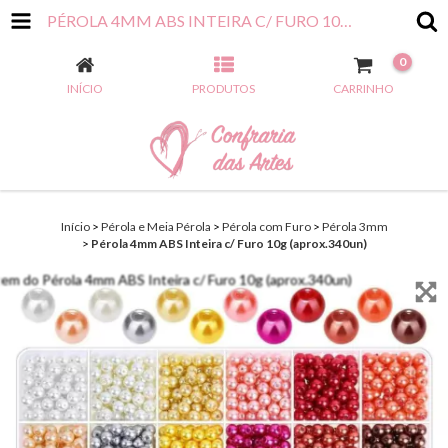
PÉROLA 4MM ABS INTEIRA C/ FURO 10G (APROX.340UN)
0
INÍCIO
PRODUTOS
CARRINHO
Início
>
Pérola e Meia Pérola
>
Pérola com Furo
>
Pérola 3mm
>
Pérola 4mm ABS Inteira c/ Furo 10g (aprox.340un)