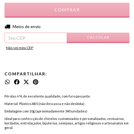
ALTERAR CEP
Entregas para o CEP:
Meios de envio
CALCULAR
Não sei meu CEP
COMPARTILHAR:
Pérolas nº4, de excelente qualidade, com furo passante.
Material: Plástico ABS (não descasca e não desbota)
Embalagem com 10g (aproximadamente 340 unidades)
Ideal para confeccção de chinelos customizados e personalizados, vestuários,
bordados, entrelaçados, bijuterias, semijoias, artigos religiosos e artesanatos em
geral.