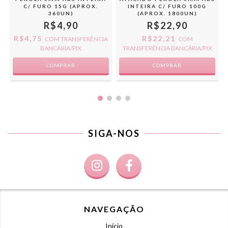
G
C/ FURO 15G (APROX.
INTEIRA C/ FURO 100G
360UN)
(APROX. 1800UN)
R$4,90
R$22,90
R$4,75
R$22,21
COM
TRANSFERÊNCIA
COM
BANCÁRIA/PIX
TRANSFERÊNCIA BANCÁRIA/PIX
COMPRAR
COMPRAR
SIGA-NOS
NAVEGAÇÃO
Início