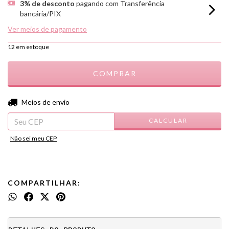
3% de desconto
pagando com Transferência
bancária/PIX
Ver meios de pagamento
12
em estoque
ALTERAR CEP
Entregas para o CEP:
Meios de envio
CALCULAR
Não sei meu CEP
COMPARTILHAR: